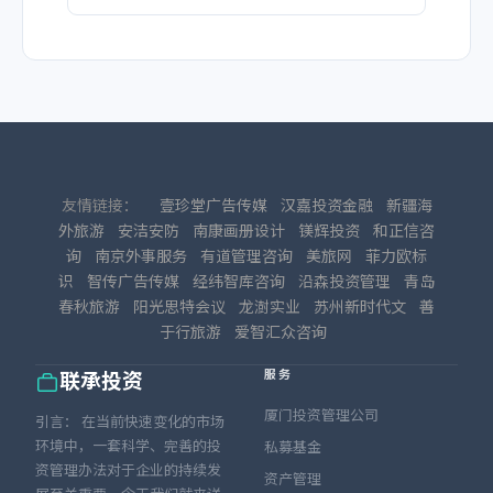
友情链接：
壹珍堂广告传媒
汉嘉投资金融
新疆海
外旅游
安洁安防
南康画册设计
镁辉投资
和正信咨
询
南京外事服务
有道管理咨询
美旅网
菲力欧标
识
智传广告传媒
经纬智库咨询
沿森投资管理
青岛
春秋旅游
阳光思特会议
龙澍实业
苏州新时代文
善
于行旅游
爱智汇众咨询
服务
联承投资
厦门投资管理公司
引言： 在当前快速变化的市场
环境中，一套科学、完善的投
私募基金
资管理办法对于企业的持续发
资产管理