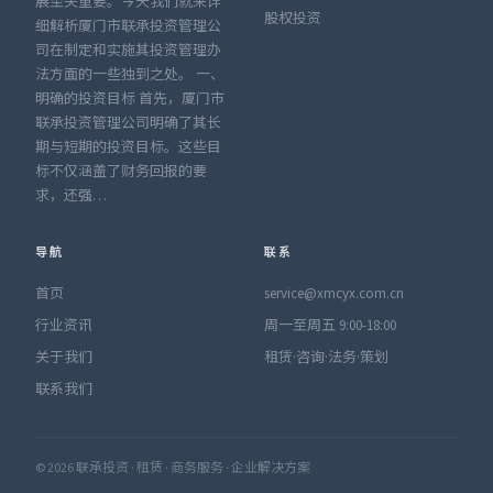
展至关重要。今天我们就来详
股权投资
细解析厦门市联承投资管理公
司在制定和实施其投资管理办
法方面的一些独到之处。 一、
明确的投资目标 首先，厦门市
联承投资管理公司明确了其长
期与短期的投资目标。这些目
标不仅涵盖了财务回报的要
求，还强…
导航
联系
首页
service@xmcyx.com.cn
行业资讯
周一至周五 9:00-18:00
关于我们
租赁·咨询·法务·策划
联系我们
© 2026 联承投资 · 租赁 · 商务服务 · 企业解决方案