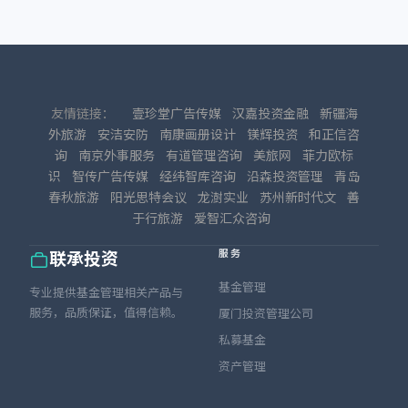
友情链接：
壹珍堂广告传媒
汉嘉投资金融
新疆海
外旅游
安洁安防
南康画册设计
镁辉投资
和正信咨
询
南京外事服务
有道管理咨询
美旅网
菲力欧标
识
智传广告传媒
经纬智库咨询
沿森投资管理
青岛
春秋旅游
阳光思特会议
龙澍实业
苏州新时代文
善
于行旅游
爱智汇众咨询
服务
联承投资
基金管理
专业提供基金管理相关产品与
服务，品质保证，值得信赖。
厦门投资管理公司
私募基金
资产管理